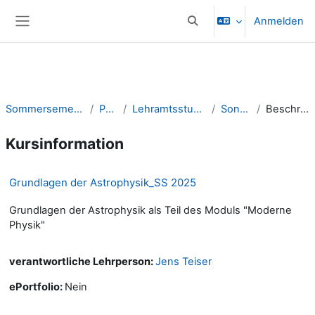
Zum Hauptinhalt
Anmelden
Sucheingabe umschalten
Website-Übersicht
Sommersemester 2025
Physik
Lehramtsstudiengänge
Sonstiges
Beschreibung
Kursinformation
Grundlagen der Astrophysik_SS 2025
Grundlagen der Astrophysik als Teil des Moduls "Moderne
Physik"
verantwortliche Lehrperson:
Jens Teiser
ePortfolio
:
Nein